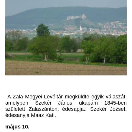
A Zala Megyei Levéltár megküldte egyik válaszát,
amelyben Szekér János ükapám 1845-ben
született Zalaszánton, édesapja.: Szekér József,
édesanyja Maaz Kati.
május 10.