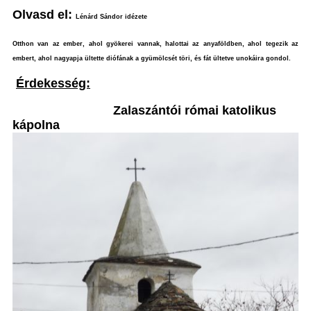
Olvasd el:
Lénárd Sándor idézete
Otthon van az ember, ahol gyökerei vannak, halottai az anyaföldben, ahol tegezik az
embert, ahol nagyapja ültette diófának a gyümölcsét töri, és fát ültetve unokáira gondol.
Érdekesség:
Zalaszántói római katolikus
kápolna