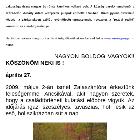
Lakossága tiszta magyar és római katolikus vallású volt. A község barokk templomát a
századelőn Acsády Ádám veszprémi püspök építtette 1740-ben.
Híres gyümölcstermelő
község, a zártkertekben szőlőt, gyümölcsöt termesztenek, nevezetes a "prágai otelló"
vörösbor és a szelídgesztenye.
Ha többet akarsz megtudni a fenti településről akkor keresd fel a
www.sumegpraga.hu
oldalt.
NAGYON BOLDOG VAGYOK!!
KÖSZÖNÖM NEKI IS !
április 27.
2009. május 2-án ismét Zalaszántóra érkeztünk
feleségemmel Ancsikával, akit nagyon szeretek,
hogy a családtörténeti kutatást előbbre vigyük. Az
időjárás igazi szeszélyes, tavaszias, hol esik az
eső, hol szikrázóan süt a nap.