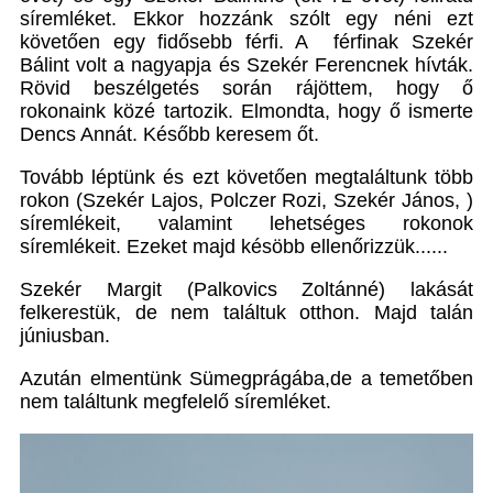
síremléket. Ekkor hozzánk szólt egy néni ezt
követően egy fidősebb férfi. A férfinak Szekér
Bálint volt a nagyapja és Szekér Ferencnek hívták.
Rövid beszélgetés során rájöttem, hogy ő
rokonaink közé tartozik. Elmondta, hogy ő ismerte
Dencs Annát. Később keresem őt.
Tovább léptünk és ezt követően megtaláltunk több
rokon (Szekér Lajos, Polczer Rozi, Szekér János, )
síremlékeit, valamint lehetséges rokonok
síremlékeit. Ezeket majd késöbb ellenőrizzük......
Szekér Margit (Palkovics Zoltánné) lakását
felkerestük, de nem találtuk otthon. Majd talán
júniusban.
Azután elmentünk Sümegprágába,de a temetőben
nem találtunk megfelelő síremléket.