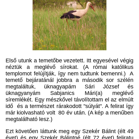
Első utunk a temetőbe vezetett. Itt egyesével végig
néztük a meglévő sírokat. (A római katólikus
templomot felújítják, így nem tudtunk bemenni.) A
temető bejáratánál jobbra a második sor szélén
megtaláltuk, üknagyapám Sári József és
üknagyanyám Sabjanics Mári(a) meglévő
síremlékét. Egy mészkővel távolítottam el az elmúlt
idő és a természet rárakodott "súlyát". A felirat így
már kiolvasható volt 80 év után. (A kép a menűben
megtalálható lesz.)
Ezt követően láttunk meg egy Szekér Bálint (élt 49
évet) és egy Szekér Bálintné (élt 72 évet) feliratu