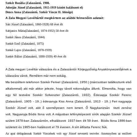
Szekér Rozália (Zalaszántó, 1908.
Adorján József (Zalaszántó, 1915-1919 között halálozott el)
Dencs Anna (Zalaszántó, Szekér Vincze II. felesége)
A
Zala Megyei Levéltártól megkértem az alábbi felmenőim adatait:
Sári József (Zalaszántó, 1860-1928) 68 évet élt
Sabjanics Mária(Zalaszántó, 1874-1932) 58 évet élt
Szekér János (Zalaszántó, 1844)
Szekér Ernő (Zalaszántó, 1875)
Szekér Lajos (Zalaszántó, 1878-1939)
Szekér Bálint (Zalaszántó, 1890-1939) 49 évet élt
A Zala megyei Levéltár válaszára és a Zalaszántói Körjegyzőség Anyakönyvezetőjének a
válaszára várok.
Remélem már nem sokáig.
Ma
beszéltem telefonon Szekér Ferivel (Zalaszántó, 1950.) (márciusban találkoztunk első
alkalommal) aki már akkor jelezte, hogy távoli rokonságba állunk. Elmondta, hogy van
egy fél testvére Szekér Szilveszter (Zalaszántó, 1932). Édesapja Szekér Ferenc
(Zalaszántó, 1905 - 19..) édesanyja Kiss Anna (Zalaszántó, 1913 - 19..) Feri nagyapja
Szekér József volt, akit ő személyesen nem ismert. Ő Nagykanizsán tiszti zenész
volt. Nagyanyja Bódis Ilona volt. A májusban lefényképezett sírók alapján Szekér József
születt 1878-ban Zalaszántón, elhalálozott 1937-ben élt 59 évet. Bódis Ilona 1886-ban
született és 1965-ben halálozott el 79 évesen. A sírt állítatta Ferenc fiúk.
Az apai dédapámnak Szekér Vinczének volt egy József nevezetü testvére. Amennyiben az említett