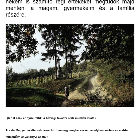
nekem is számító régi értékeket megtudok majd
menteni a magam, gyermekeim és a família
részére.
(Most csak ennyire tellik, a hétvégi tavaszi kerti munkák miatt.)
A Zala Megye Levéltárnak ismét küldtem egy megkeresését, amelyben kértem az alábbi
felmenőim anyakönyvi adatait: