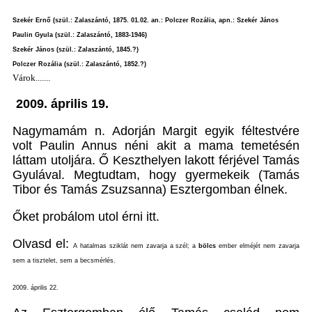
Szekér Ernő (szül.: Zalaszántó, 1875. 01.02. an.: Polczer Rozália, apn.: Szekér János
Paulin Gyula (szül.: Zalaszántó, 1883-1946)
Szekér János (szül.: Zalaszántó, 1845.?)
Polczer Rozália (szül.: Zalaszántó, 1852.?)
Várok.......
2009. április 19.
Nagymamám n. Adorján Margit egyik féltestvére
volt Paulin Annus néni akit a mama temetésén
láttam utoljára. Ő Keszthelyen lakott férjével Tamás
Gyulával. Megtudtam, hogy gyermekeik (Tamás
Tibor és Tamás Zsuzsanna) Esztergomban élnek.
Őket probálom utol érni itt.
Olvasd el:
A hatalmas sziklát nem zavarja a szél; a
bölcs
ember elméjét nem zavarja
sem a tisztelet, sem a becsmérlés.
2009. április 22.