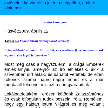
jövőnek titka van és a jelen az egyetlen, amit te
alakítasz!”
Kutatás komolyan
Húsvét:2009. április 12.
Olvasd el.:
Fekete István Barangolások (részlet)
" észrevétlenül vállamra ült az Idő, és csendesen figyelmeztetett a sok
tegnapra és a fogyó holnapokra."
Most még csak a nagyszüleim a drága Emberek
emlék-árnyai, amelyről az író emlékezik, akik a
szívemben sírt ástak, és bánatot vetettek, de ezen
rokonok száma napról-napra nőhet és a már
megtalált felmenőim is ezt a sort gyarapítják.
Lokálpatriotaként erősen kötődök Zalaszántóhoz
és csak elfogultan tudok beszélni róla. Remélem,
hogy egy hajdan letünt világról és még valamit