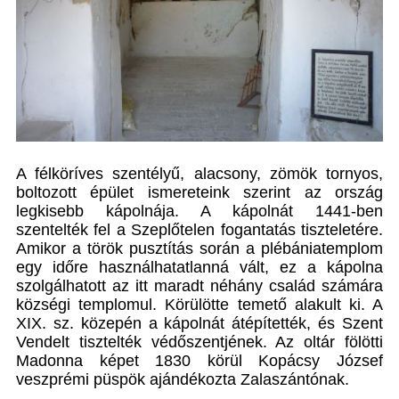
A félköríves szentélyű, alacsony, zömök tornyos,
boltozott épület ismereteink szerint az ország
legkisebb kápolnája. A kápolnát 1441-ben
szentelték fel a Szeplőtelen fogantatás tiszteletére.
Amikor a török pusztítás során a plébániatemplom
egy időre használhatatlanná vált, ez a kápolna
szolgálhatott az itt maradt néhány család számára
községi templomul. Körülötte temető alakult ki. A
XIX. sz. közepén a kápolnát átépítették, és Szent
Vendelt tisztelték védőszentjének. Az oltár fölötti
Madonna képet 1830 körül Kopácsy József
veszprémi püspök ajándékozta Zalaszántónak.