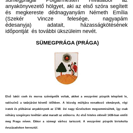
anyakönyvezető hölgyet, aki az első szóra segített
és megkereste dédnagyanyám Németh Emília
(Szekér Vincze felesége, nagyapám
édesanyja) adatait, házasságkötésének
időpontját és további ükszüleim nevét.
SÜMEGPRÁGA (PRÁGA)
Első lakói cseh és morva szénégetők voltak, akiket a veszprémi püspök telepített le,
valószínű a tatárjárást követő időkben. A község múltjára vonatkozó okmányok, régi
iratok és plébániai anyakönyvek az 1748. évi nagy tűzvészben megsemmisültek, így csak
néhány szegényes levéltári adat maradt az utókorra. Az első hiteles oklevél 1436-ban említi
meg Praga néven. Ekkor a sümegi várhoz tartozott. A veszprémi püspök birtokolta
évszázadokon keresztül.