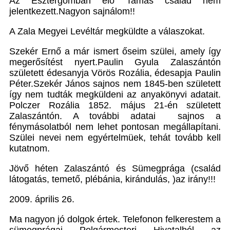
Az Esztergomban élő Tamás család nem
jelentkezett.Nagyon sajnálom!!
A Zala Megyei Levéltár megküldte a válaszokat.
Szekér Ernő a már ismert őseim szülei, amely így
megerősítést nyert.Paulin Gyula Zalaszántón
született édesanyja Vörös Rozália, édesapja Paulin
Péter.Szekér János sajnos nem 1845-ben született
így nem tudták megküldeni az anyakönyvi adatait.
Polczer Rozália 1852. május 21-én született
Zalaszántón. A további adatai sajnos a
fénymásolatból nem lehet pontosan megállapítani.
Szülei nevei nem egyértelmüek, tehát tovább kell
kutatnom.
Jövő héten Zalaszántó és Sümegprága (család
látogatás, temető, plébánia, kirándulás, )az irány!!!
2009. április 26.
Ma nagyon jó dolgok értek. Telefonon felkerestem a
sümegprágai Polgármesteri Hivatalból az