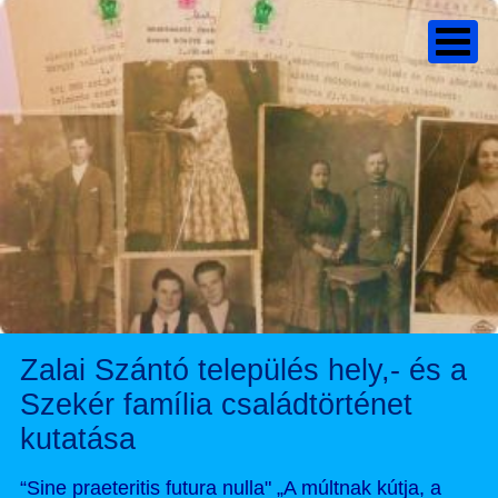
Zalai Szántó település hely,- és a
Szekér família családtörténet
kutatása
“Sine praeteritis futura nulla" „A múltnak kútja, a