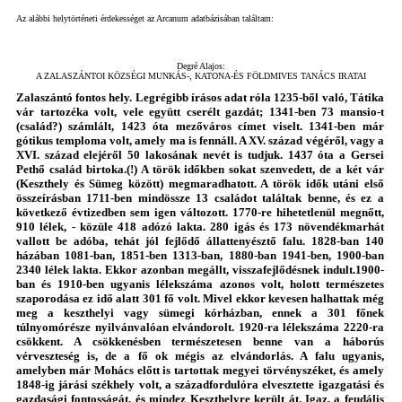
Az alábbi helytörténeti érdekességet az Arcanum adatbázisában találtam:
Degré Alajos:
A ZALASZÁNTOI KÖZSÉGI MUNKÁS-, KATONA-ÉS FÖLDMIVES TANÁCS IRATAI
Zalaszántó fontos hely. Legrégibb írásos adat róla 1235-ből való, Tátika
vár tartozéka volt, vele együtt cserélt gazdát; 1341-ben 73 mansio-t
(család?) számlált, 1423 óta mezőváros címet viselt. 1341-ben már
gótikus temploma volt, amely ma is fennáll. A XV. század végéről, vagy a
XVI. század elejéről 50 lakosának nevét is tudjuk. 1437 óta a Gersei
Pethő család birtoka.(!) A török időkben sokat szenvedett, de a két vár
(Keszthely és Sümeg között) megmaradhatott. A török idők utáni első
összeírásban 1711-ben mindössze 13 családot találtak benne, és ez a
következő évtizedben sem igen változott. 1770-re hihetetlenül megnőtt,
910 lélek, - közüle 418 adózó lakta. 280 igás és 173 növendékmarhát
vallott be adóba, tehát jól fejlődő állattenyésztő falu. 1828-ban 140
házában 1081-ban, 1851-ben 1313-ban, 1880-ban 1941-ben, 1900-ban
2340 lélek lakta. Ekkor azonban megállt, visszafejlődésnek indult.1900-
ban és 1910-ben ugyanis lélekszáma azonos volt, holott természetes
szaporodása ez idő alatt 301 fő volt. Mivel ekkor kevesen halhattak még
meg a keszthelyi vagy sümegi kórházban, ennek a 301 főnek
túlnyomórésze nyilvánvalóan elvándorolt. 1920-ra lélekszáma 2220-ra
csökkent. A csökkenésben természetesen benne van a háborús
vérveszteség is, de a fő ok mégis az elvándorlás. A falu ugyanis,
amelyben már Mohács előtt is tartottak megyei törvényszéket, és amely
1848-ig járási székhely volt, a századfordulóra elvesztette igazgatási és
gazdasági fontosságát, és mindez Keszthelyre került át. Igaz, a feudális