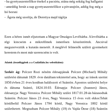
- ha gyertyaszentelőkor énekel a pacsirta, utána még sokáig fog hallgatni
- ameddig besüt a nap gyertyaszentelőkor a pitvarajtón, addig fog még a
hó beesni
- Ágota még szorítja, de Dorottya majd tágítja
Ezen a héten ismét eljutottam a Magyar Országos Levéltárba. A levéltárba a
régi kincseim a mikrofilmek ismerősen köszöntöttek. Ancsival
megszerveztük a kutatás menetét. A meglévő felmenők szüleit gyermekeit
kerestem és most már szerencsém is volt.
Adatok (összefüggések a a Családfalu.hu weboldalon):
Szekér ág:
Polczer Rozi néném édesapjának Polczer (Michael) Mihály
születési dátumát 1829. évre datáltam tekintettel arra, hogy az írások szerint
1850.évben 21 éves korában halálozott el Szántón. A pontos születési helye
és dátuma Szántó, 1824.10.03. Édesapja: Polczer (Joannes) János,
édesanyja: Nagy Veronica. Polczer Mihály szülei 1817.01.28-án házasodtak
Szántón. Polczer János 23 éves, Nagy Veronica 15 éves volt ekkor.Tehát
körülbelül Polczer János 1794 körül, Nagy Veronica 1802 körül
születhetett. Megtudtam Polczer Mihály (19) és Vajda Örzse (18) Szántón