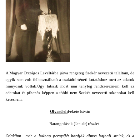
A Magyar Országos Levéltárba járva rengeteg Szekér nevezetü találtam, de
egyik sem volt felhasználható a családtörténeti kutatáshoz mert az adatok
hiányosak voltak.Úgy látszik most már tényleg rendszereznem kell az
adatokat és pihenés képpen a többi nem Szekér nevezetü rokonokat kell
keresnem.
Olvasd el:
Fekete István
Barangolások (Január) részlet
Odakünn már a holnap pernyéjét hordják álmos hajnali szelek, és a