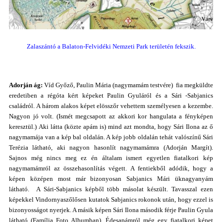
Zalaszántó a Balaton-Felvidéki Nemzeti Park területén fekszik.
Adorján ág:
Víd Győző, Paulin Mária (nagymamám testvére) fia megküldte
eredetiben a régóta kért képeket Paulin Gyuláról és a Sári -Sabjanics
családról. A három alakos képet elösszőr vehettem személyesen a kezembe.
Nagyon jó volt. (Ismét megcsapott az akkori kor hangulata a fényképen
keresztül.) Aki látta (közte apám is) mind azt mondta, hogy Sári Ilona az ő
nagymamája van a kép bal oldalán. A kép jobb oldalán tehát valószínű Sári
Terézia látható, aki nagyon hasonlít nagymamámra (Adorján Margít).
Sajnos még nincs meg ez én általam ismert egyetlen fiatalkori kép
nagymamámról az összehasonlítás végett. A fentiekből adódik, hogy a
képen középen most már bizonyosan Sabjanics Mári üknagyanyám
látható. A Sári-Sabjanics képből több másolat készült. Tavasszal ezen
képekkel Vindornyaszőlősen kutatok Sabjanics rokonok után, hogy ezzel is
bizonyosságot nyerjek. A másik képen Sári Ilona második férje Paulin Gyula
látható (Família Foto Albumban). Édesapámról még egy fiatalkori képet