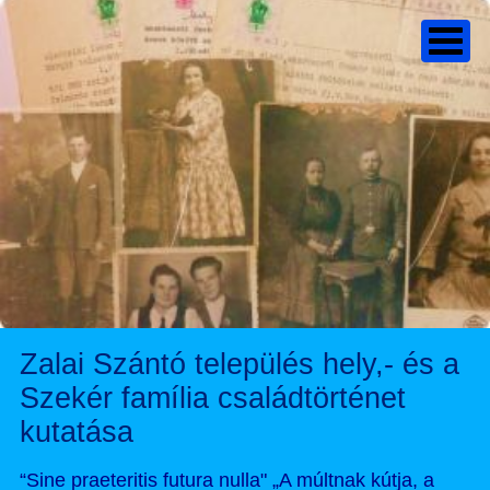
Zalai Szántó település hely,- és a
Szekér família családtörténet
kutatása
“Sine praeteritis futura nulla" „A múltnak kútja, a