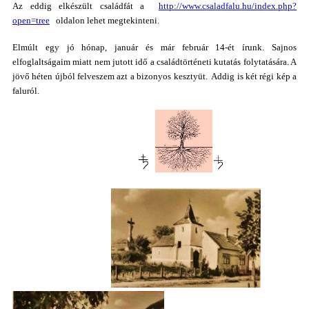
Az eddig elkészült családfát a
http://www.csaladfalu.hu/index.php?
open=tree
oldalon lehet megtekinteni.
Elmúlt egy jó hónap, január és már február 14-ét írunk. Sajnos
elfoglaltságaim miatt nem jutott idő a családtörténeti kutatás folytatására. A
jövő héten újból felveszem azt a bizonyos kesztyüt. Addig is két régi kép a
faluról.