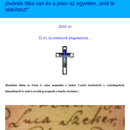
jövőnek titka van és a jelen az egyetlen, amit te
alakítasz!”
2010. év
Új év, új remények (fogadalom) ....
(Remélem ebben az évben is sokat megtudok a Szekér Család történetéről a családtagokról,
)
felmenőimről és ezzel is tovább gyarapszik a família története.