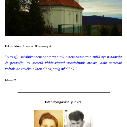
Fekete István
: Almárium (Füveskönyv)
"
A mi ifjú szívünket nem bántotta a múlt, nem bántotta a múló gyász hamuja
és pernyéje, mi szerető vidámsággal gondoltunk azokra, akik nemcsak
voltak, de emlékeinkben élnek, amíg mi élünk.”
február 21.
_________________________________________________________________
Isten nyugosztalja őket!