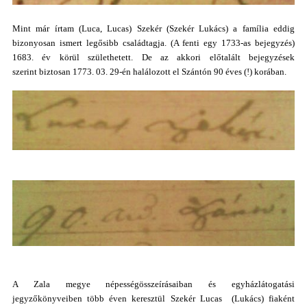
Mint már írtam (Luca, Lucas) Szekér (Szekér Lukács) a família eddig
bizonyosan ismert legősibb családtagja. (A fenti egy 1733-as bejegyzés)
1683. év körül születhetett. De az akkori előtalált bejegyzések
szerint biztosan 1773. 03. 29-én halálozott el Szántón 90 éves (!) korában.
A Zala megye népességösszeírásaiban és egyházlátogatási
jegyzőkönyveiben több éven keresztül Szekér Lucas (Lukács) fiaként