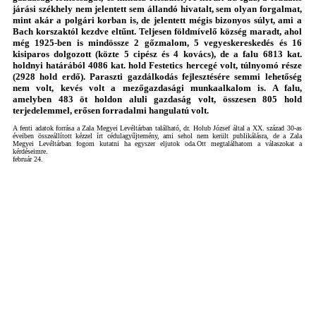
járási székhely nem jelentett sem állandó hivatalt, sem olyan forgalmat,
mint akár a polgári korban is, de jelentett mégis bizonyos súlyt, ami a
Bach korszaktól kezdve eltűnt. Teljesen földmívelő község maradt, ahol
még 1925-ben is mindössze 2 gőzmalom, 5 vegyeskereskedés és 16
kisiparos dolgozott (közte 5 cipész és 4 kovács), de a falu 6813 kat.
holdnyi határából 4086 kat. hold Festetics hercegé volt, túlnyomó része
(2928 hold erdő). Paraszti gazdálkodás fejlesztésére semmi lehetőség
nem volt, kevés volt a mezőgazdasági munkaalkalom is. A falu,
amelyben 483 öt holdon aluli gazdaság volt, összesen 805 hold
terjedelemmel, erősen forradalmi hangulatú volt.
A fenti adatok forrása a Zala Megyei Levéltárban található, dr. Holub József által a XX. század 30-as
éveiben összeállított kézzel írt cédulagyűjtemény, ami sehol nem került publikálásra, de a Zala
Megyei Levéltárban fogom kutatni ha egyszer eljutok oda.Ott megtalálhatom a válaszokat a
kérdéseimre.
február 24.