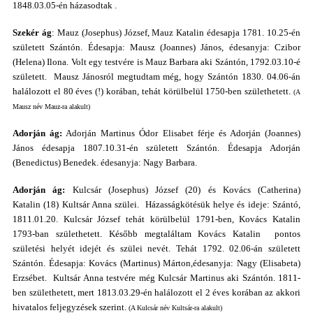
1848.03.05-én házasodtak .
Szekér ág
: Mauz (Josephus) József, Mauz Katalin édesapja 1781. 10.25-én
született Szántón. Édesapja: Mausz (Joannes) János, édesanyja: Czibor
(Helena) Ilona. Volt egy testvére is Mauz Barbara aki Szántón, 1792.03.10-é
született. Mausz Jánosról megtudtam még, hogy Szántón 1830. 04.06-án
halálozott el 80 éves (!) korában, tehát körülbelül 1750-ben születhetett.
(A
Mausz név Mauz-ra alakult)
Adorján ág:
Adorján Martinus Ódor Elisabet férje és Adorján (Joannes)
János édesapja 1807.10.31-én született Szántón. Édesapja Adorján
(Benedictus) Benedek. édesanyja: Nagy Barbara.
Adorján ág:
Kulcsár (Josephus) József (20) és Kovács (Catherina)
Katalin (18) Kultsár Anna szülei. Házasságkötésük helye és ideje: Szántó,
1811.01.20. Kulcsár József tehát körülbelül 1791-ben, Kovács Katalin
1793-ban születhetett. Később megtaláltam Kovács Katalin pontos
születési helyét idejét és szülei nevét. Tehát 1792. 02.06-án született
Szántón. Édesapja: Kovács (Martinus) Márton,édesanyja: Nagy (Elisabeta)
Erzsébet. Kultsár Anna testvére még Kulcsár Martinus aki Szántón. 1811-
ben születhetett, mert 1813.03.29-én halálozott el 2 éves korában az akkori
hivatalos feljegyzések szerint.
(A Kulcsár név Kultsár-ra alakult)