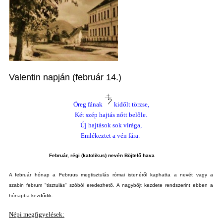
Valentin napján (február 14.)
Öreg fának
kidőlt törzse,
Két szép hajtás nőtt belőle.
Új hajtások sok virága,
Emlékeztet a vén fára.
Február, régi (katolikus) nevén Böjtelő
hava
A február hónap a Februus megtisztulás római istenéről kaphatta a nevét vagy a
szabin februm "tisztulás" szóból eredezhető. A nagybőjt kezdete rendszerint ebben a
hónapba kezdődik.
Népi megfigyelések: