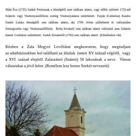
Máté Éva (1735) Szekér Petriusnak a feleségéről nem találtam adatot, vagy előbb született 1732-nél
Szántón vagy Vindornyaszőllősön esetleg Vindornyalakon születhetett.
Furján (Catherina) Katalin
Szekér Lukács feleségéről sem találtam adatot, aki 1700. évben születhetett és valószinűen
Sümegcsehin vagy Vindornaszőllősön.
Bolla Istvánról sem találtam adatot valószinű nem Szántón
hanem Cserháton születhetett. Szekér Elisabetről (1783) sem találtam adatot (Ellenőrzésre vár).
Közben a Zala Megyei Levéltárat megkerestem, hogy megtudjam
az adatbázisukban hol található az általuk ismert XV. század végéről, vagy
a XVI. század elejéről Zalaszántó (Szántó) 50 lakosának a neve. Várom
válaszukat a jövő hétre. (Remélem lesz benne Szekér nevezetü)