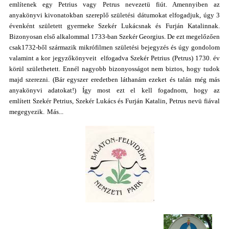
említenek egy Petrius vagy Petrus nevezetü fiút. Amennyiben az
anyakönyvi kivonatokban szereplő születési dátumokat elfogadjuk, úgy 3
évenként született gyermeke Szekér Lukácsnak és Furján Katalinnak.
Bizonyosan első alkalommal 1733-ban Szekér Georgius. De ezt megelőzően
csak1732-ből származik mikrófilmen születési bejegyzés és úgy gondolom
valamint a kor jegyzőkönyveit elfogadva Szekér Petrius (Petrus) 1730. év
körül születhetett. Ennél nagyobb bizonyosságot nem biztos, hogy tudok
majd szerezni. (Bár egyszer eredetben láthanám ezeket és talán még más
anyakönyvi adatokat!) Így most ezt el kell fogadnom, hogy az
említett Szekér Petrius, Szekér Lukács és Furján Katalin, Petrus nevü fiával
megegyezik.
Más...