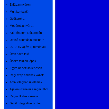
Zalában nyáron
Múlt-kor(szak)
Gyökerek...
Megérett a nyár ....
A történelem időkerekén
Utolsó állomás a múltba ?
2010. év Új év, új remények..
Úton haza felé...
Őseim földjén lépek
Egyre nehezülő lépések
Régi szép emlékek között..
Antik világban új elemek
A jelen üzenetei a régmúltból
Régmúlt idők varázsa
Derék Hegy diverticulum