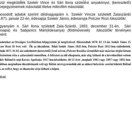
zül megküldték Szekér Vince és Sári Ilona születési anyakönyvi, (keresztelő)
bejegyzéseinek másolatát illetve mikrofilm másolatát.
osodott adatok szerint dédnagyapám n. Szekér Vincze született Zalaszántó
 1871. január 22-én, édesapja Szekér János, édesanyja Polczer Rozi /ükszülők/.
gyanyám n. Sári Ilona született Zala-Szántó, 1893. december 31-én, Sári
desapa) és Sabjanics Mári(édesanya) (földművesek) /ükszülők/ törvényes
ént.
adatokat az Országos Levéltárban feljegyeztem jó megérzéssel. Házasodtak 1870. 02. 13-án. Szekér János 25
czer Rozi 18 éves volt . Ők az ükszüleim. Tehát Szekér János 1845-ben, Polczer Rozi 1852-ben születhettek.
ük 1875. 01.02-án születhetett (keresztelő) Ernő néven.) Polczer Rozália síremlékét már március elején láttam
észítettem róla a zalaszántói temetőben. A felíratot az idő elkoptatta, már alig látható de a következőket vettem
ekér Bálind és neje Kocsis Apolonia 1917-ben készíthette, élt 53 évet , meghalt 1902 vagy 1897 vagy 1892-ben.
bban megtudtam ükszüleimnek volt egy Bálint nevü gyermekük aki az akkori helyeírás szerint lehetett Bálind
% az esélye, hogy az ükanyám sírja látható a képen.
bat.