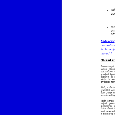
Dé
gy
Me
pi
né
Érdekess
munkatárs
és haverj
maradt!
Olvasd el
Tanulmányai 
tanítói állá
koszorúzott 
gondjait baj
papjával és 
többször mes
kivétellel ne
Első, számár
vázlattal, ah
évet ,hogy m
tetszéssel f
Talán ennek 
hajnali gom
megjelenni 
Zalaszántói 
talál művész
a Balatonig 