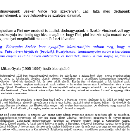
dnagyapánk Szekér Vince régi szekrényén, Laci látta még dédapánk
ermekeinek a nevét felsorolva és születési dátumát.
gtudtam a Pini név eredetét is Lacitól: dédnagyapánk n. Szekér Vincének volt egy
ncsi kutyája és mindig úgy hivta magához, hogy Pini, pini és ezért rajta maradt ez a
v, amellyet megörökölt minden férfi ezt követően.
ég
: Édesapám Szekér Imre nyugdíjas búcsúztatóján tudtam meg, hogy a
ai Pubi néven hívják és (becézik). Középiskolai tanulmányaim során a barátaim
aim engem is Pubi néven emlegettek és becéztek, amely a mai napig rajtam is
:
Mikus Gyula (1905-1996) festő életrajzából
befejeztével 1927-ben huszadmagával nyújtott be pályázatot a zalaszántói elemi iskola megüresedett
sára amit, az iskolaszék döntése alapján elnyert. Kezdetben ez a csodálatos környezetben hegyekkel
völgyben fekvő kis dunántúli falu és lakói adták témáit. Együtt élte mindennapjait a falu lakóival azok
ait, örömeit átélve, segítve tanítványait azok szüleit – és emiatt folyamatos konfliktusban élve a falu
jegyzőjével. Ezekben az években készült életképeiből néhányat megismerhetünk, de sajnos tájképei –
élte barátainak „Csak láttátok volna milyen bátor és harsány színekkel mertem fösteni” – egy-egy ritka
m elérhetők számunkra.
a elismerést és országos ismertséget hozó műve a Halottas menet története is itt 1933-ból indul egy
ol a téli hóviharban történő temetésen a sírig is utat kellett lapátolni néhol méteres hóban - és érlelődik öt
egszülessen a Halmos Izor Életkép-díjat elnyert mű, melyet bemutatásakor: „A közönség nagy tapssal és
ogadott” . A mű először „A szegény ember temetése” címmel szerepelt.
az első elismerésnek is szerepe van abban hogy három gyermeke mellett szakítson időt az alkotásra,
baszedésekkel teremtsen elő egy kis plusz pénzt vásznat festékeket beszerezni és folyamatosan
kiállításokon. Zalaszántó mindennapjairól ezekben az években festett képei a Keresztjáró napok,
búcsú, Delelő csorda. A fiatal tanító felhívta magára a figyelmet, műveivel barátokat szerez ismerősöket
társai körében. A folyamatos témakeresés tágítja körülötte a teret és már egyszer-egyszer elmerészkedik
is akinek változatossága a Keszthelytől Szigligetig terjedő szakasz csodálatos panorámája rabul ejti és