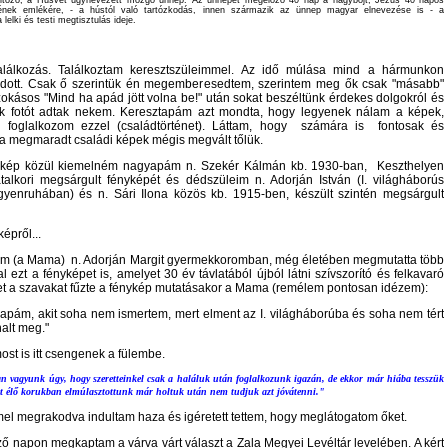
változó, a Húsvét úgynevezett mozgó ünnep. Az ünnepet megelőző 40 nap a nagyböjt, Jézus 40 napos
tjének emlékére, - a hústól való tartózkodás, innen származik az ünnep magyar elnevezése is - a
 lelki és testi megtisztulás ideje.
találkozás. Találkoztam keresztszüleimmel. Az idő múlása mind a hármunkon
dott. Csak ő szerintük én megemberesedtem, szerintem meg ők csak "másabb"
szokásos "Mind ha apád jött volna be!" után sokat beszéltünk érdekes dolgokról és
k fotót adtak nekem. Keresztapám azt mondta, hogy legyenek nálam a képek,
 foglalkozom ezzel (családtörténet). Láttam, hogy számára is fontosak és
a megmaradt családi képek mégis megvált tőlük.
ykép közül kiemelném nagyapám n. Szekér Kálmán kb. 1930-ban, Keszthelyen
iatalkori megsárgult fényképét és dédszüleim n. Adorján István (I. világháborús
gyenruhában) és n. Sári Ilona közös kb. 1915-ben, készült szintén megsárgult
képről...
 (a Mama) n. Adorján Margit gyermekkoromban, még életében megmutatta több
 ezt a fényképet is, amelyet 30 év távlatából újból látni szívszorító és felkavaró
ket a szavakat fűzte a fénykép mutatásakor a Mama (remélem pontosan idézem):
z apám, akit soha nem ismertem, mert elment az I. világháborúba és soha nem tért
halt meg."
ost is itt csengenek a fülembe.
n vagyunk úgy, hogy szeretteinkel csak a haláluk után foglalkozunk igazán, de ekkor már hiába tesszük
it élő korukban elmúlasztottunk már holtuk után nem tudjuk azt jóvátenni."
el megrakodva indultam haza és igéretett tettem, hogy meglátogatom őket.
ző napon megkaptam a várva várt választ a Zala Megyei Levéltár levelében. A kért