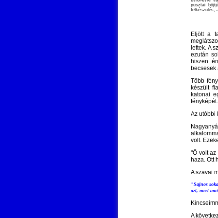
évről-évre 
pusztai böj
felkészülés, a
Eljött a 
meglátszo
lettek. A 
ezután so
hiszen én
becsesek 
Több fén
készült f
katonai e
fényképét.
Az utóbbi 
Nagyanyám
alkalommal
volt. Eze
"Ő volt a
haza. Ott 
A szavai m
"Sajnos soka
azt, mert am
Kincseimm
A követke