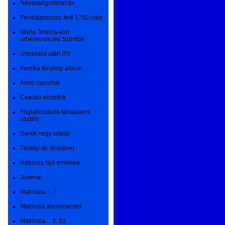
Népességrobbanás
Felvilágosodás felé 1750 után
Mária Terézia-kori
úrbérrendezés Szántón
Urbarialis után (!!!)
Família fénykép album
Anno dacumál
Családi sírboltok
Foglalkozások-társadalmi
osztály
Derék hegy képtár
Térkép-tár (frissítve)
Háborús fájó emlékek
Juvenal
Matricula..... I.
Matricula ascendentes
Matricula.... II. Sz