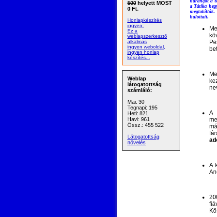
harangot a tö
500
helyett MOST
a Tátika heg
0 Ft.
megtalálták.
halottait.
Honlapkészítés
ingyen:
Me
Ez a
kö
weblapszerkesztő
alkalmas
Pe
ingyen weboldal,
bet
ingyen honlap
készítés...
Me
Weblap
ke
látogatottság
ne
számláló:
Mai: 30
Tegnapi: 195
A 
Heti: 821
Havi: 961
me
Össz.: 455 522
má
fá
Látogatottság
ad
növelés
A 
An
20
fi
Kö