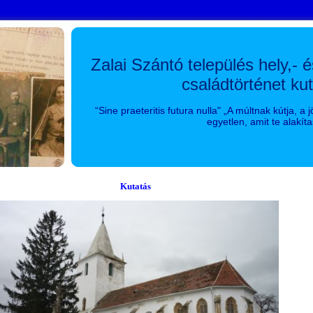
Zalai Szántó település hely,- 
családtörténet ku
“Sine praeteritis futura nulla" „A múltnak kútja, a 
egyetlen, amit te alakíta
Kutatás