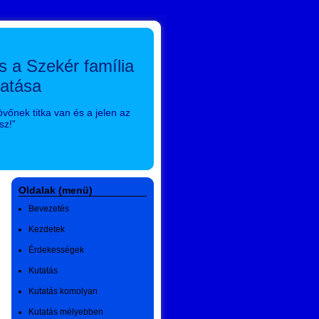
és a Szekér família
tatása
jövőnek titka van és a jelen az
sz!”
Oldalak (menü)
Bevezetés
Kezdetek
Érdekességek
Kutatás
Kutatás komolyan
Kutatás mélyebben