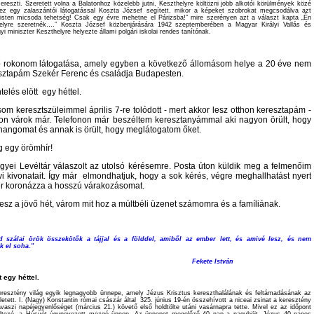
ereszti. Szeretett volna a Balatonhoz közelebb jutni, Keszthelyre költözni jobb alkotói körülmények közé
hez egy zalaszántói látogatással Koszta József segített, mikor a képeket szobrokat megcsodálva azt
isten micsoda tehetség! Csak egy évre mehetne el Párizsba!” mire szerényen azt a választ kapta „Én
elyre szeretnék….” Koszta József közbenjárására 1942 szeptemberében a Magyar Királyi Vallás és
i miniszter Keszthelyre helyezte állami polgári iskolai rendes tanítónak.
 rokonom látogatása, amely egyben a következő állomásom helye a 20 éve nem
resztapám Szekér Ferenc és családja Budapesten.
elés elött egy héttel.
om keresztszüleimmel április 7-re tolódott - mert akkor lesz otthon keresztapám -
on várok már. Telefonon már beszéltem keresztanyámmal aki nagyon örült, hogy
 hangomat és annak is örült, hogy meglátogatom őket.
 egy örömhír!
gyei Levéltár válaszolt az utolsó kérésemre. Posta úton küldik meg a felmenőim
i kivonatait. Így már elmondhatjuk, hogy a sok kérés, végre meghallhatást nyert
ker koronázza a hosszú várakozásomat.
esz a jövő hét, várom mit hoz a múltbéli üzenet számomra és a famíliának.
d szálai örök összekötők a tájjal és a földdel, amiből az ember lett, és amivé lesz, és nem
k el soha."
ekete István
 egy héttel.
eresztény világ egyik legnagyobb
ünnepe, amely Jézus Krisztus kereszthalálának és feltámadásának az
etett. I. (Nagy) Konstantin római császár által 325. június 19-én összehívott a niceai zsinat a keresztény
avaszi napéjegyenlőséget (március 21.) követő első holdtölte utáni vasárnapra tette. Mivel ez az időpont