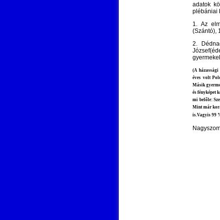
adatok kö
plébániai 
1. Az elm
(Szántó),
2. Dédna
József(é
gyermekek
(A házassági 
éves volt Pol
Másik gyermek
és fényképet k
mi belőle: Sz
Mint már korá
is.Vagyis 99 
Nagyszom