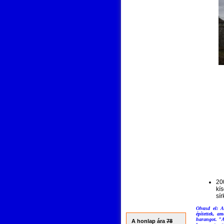
20
kí
sí
Olvasd el:
A
építettek, a
harangot. "A
A honlap ára
78