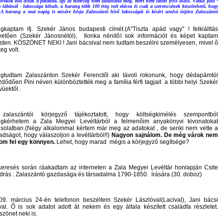
rökök elől ásták a patakba, így az ellenség nem találhatta meg, mert nem látott friss ásást. Vátka falu -
y lábánál - lakossága kihalt, a harang több 100 évig volt elásva és csak a szerencsének köszönhető, hogy
 A harang a mai napig is misére hívja Zalaszántó hívő lakosságát és kíséri utolsó útjára Zalaszántó
gkaptam ifj. Szekér János budapesti címét.(A"Tiszta apád vagy" ! felkiálltás
vetően (Szekér Jánosnétól), Ilonka nénitől sok információt és képet kaptam
sten. KÖSZÖNET NEKI ! Jani bácsival nem tudtam beszélni személyesen, mivel ő
eg volt.
gtudtam Zalaszánton Szekér Ferenctől aki távoli rokonunk, hogy dédapámtól
zdődően Pini néven különböztették meg a família férfi tagjait a többi helyi Szekér
vüektől.
zalaszántói körjegyző tájékoztatott, hogy költségkimélés szempontból
gkérhetem a Zala Megyei Levéltárból a felmenőim anyakönyvi kivonatokat
solatban.(Négy alkalommal kértem már meg az adatokat , de senki nem vette a
radságot, hogy válaszoljon a levéltárból!!)
Nagyon sajnálom. De még várok nem
om fel egy könnyen.
Lehet, hogy marad mégis a körjegyző segítsége?
keresés során ráakadtam az interneten a Zala Megyei Levéltár honlapján Csite
drás : Zalaszántó gazdasága és társadalma 1790-1850. írására (30. doboz)
09. március 24-én telefonon beszéltem Szekér Lászlóval(Lacival), Jani bácsi
ával. Ő is sok adatot adott át nekem és egy általa készített családfa részletet.
szönet neki is.