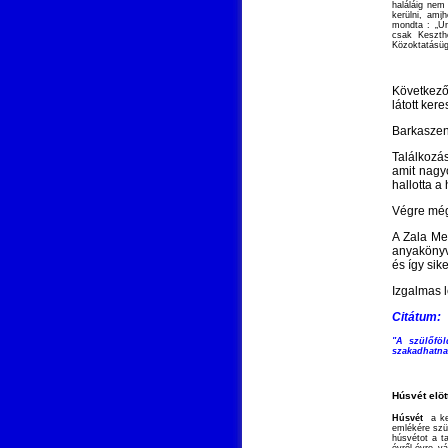
haláláig nem 
kerülni, ami
mondta : „Úr
csak Keszth
Közoktatásügy
Következő
látott ke
Barkaszent
Találkozás
amit nagy
hallotta a
Végre még
A Zala Me
anyakönyv
és így si
Izgalmas l
Citátum:
"A szülőföl
szakadhatna
F
Húsvét elött
Húsvét
a k
emlékére szül
húsvétot a t