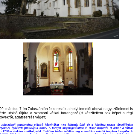
09. március 7-én Zalaszántón felkerestük a helyi temetőt ahová nagyszüleiemet is
sérte utolsó útjára a szomorú vátkai harangszó.(Itt készítettem sok képet a régi
rkövekről, adatszerzés végett)
 zalaszántói templomhoz oldalsó kápolnákat nem építették újjá, de a falakhoz vastag támpilléreket
melyeknek építészeti funkciójuk nincs. A tornyot megmagasították és ekkor helyezték el benne a vátkai
z 1700-as években a vátkai patak tisztítása közben találták meg és hozták a szántói templom tornyába. A