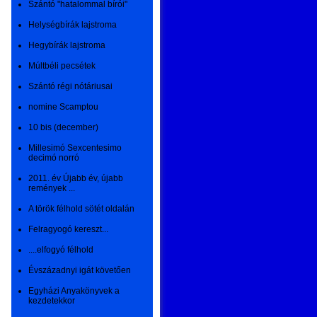
Szántó "hatalommal bírói"
Helységbírák lajstroma
Hegybírák lajstroma
Múltbéli pecsétek
Szántó régi nótáriusai
nomine Scamptou
10 bis (december)
Millesimó Sexcentesimo
decimó norró
2011. év Újabb év, újabb
remények ...
A török félhold sötét oldalán
Felragyogó kereszt...
....elfogyó félhold
Évszázadnyi igát követően
Egyházi Anyakönyvek a
kezdetekkor