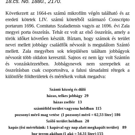
18.cs. No. 1880., 2170.
Következett az 1664-es számú mikrofilm végén található és az
eredeti kötetek LIV. számú kötetéből származó Conscripto
portarum 1696. Comitatus Szaladiensis vagyis az 1696. évi Zala
megyei porta összeírás. Tehát ez volt az első összeírás, amely a
török időket követően készült. Bíztam, hogy számok és terület
nevei mellett jobbágy családfők névsorát is megtalálom Szántó
mellett. Zala megyében sok településen találtam jobbágyok
névsorát több oldalon keresztül. Sajnos ez nem így volt Szántón
és vonzáskörzetében. Jobbágynevek nem szerepeltek az
összeírásban csak csoportosítva, a falusi társadalmi rétegek a
különféle földterületek és mértékeik voltak megadva:
Szántó község és dűlő
házas, telkes jobbágy
29
házas zsellér
13
szántóföld terület vagyona holdban
115
pozsonyi mérő mag vetése
(1 pozsonyi mérő = 62,53 liter
)
186
Szőlő terület holdban
20
kapás (ősi mértékünk: 1 kapával egy nap alatt megkapált terület)
89
bor terem akóban (1 akó = 54,31 liter) 155