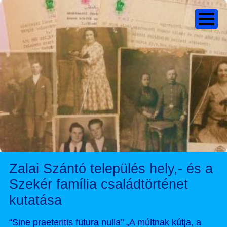
Zalai Szántó település hely,- és a
Szekér família családtörténet
kutatása
“Sine praeteritis futura nulla" „A múltnak kútja, a