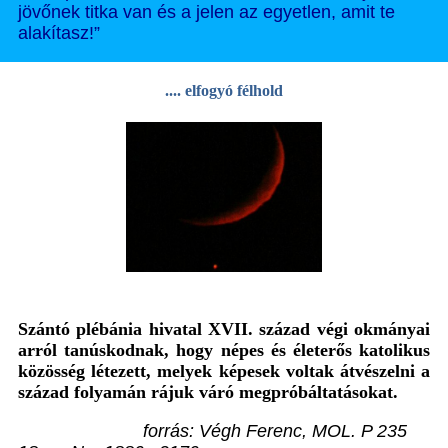
jövőnek titka van és a jelen az egyetlen, amit te
alakítasz!”
.... elfogyó félhold
Szántó plébánia hivatal XVII. század végi okmányai
arról tanúskodnak, hogy népes és életerős katolikus
közösség létezett, melyek képesek voltak átvészelni a
század folyamán rájuk váró megpróbáltatásokat.
forrás: Végh Ferenc, MOL. P 235