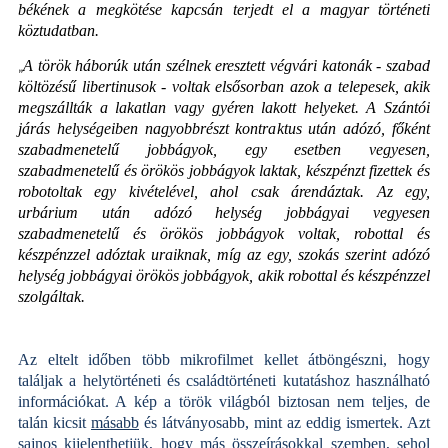
békének a megkötése kapcsán terjedt el a magyar történeti
köztudatban.
A török háborúk után szélnek eresztett végvári katonák - szabad
„
költözésű libertinusok - voltak elsősorban azok a telepesek, akik
megszállták a lakatlan vagy gyéren lakott helyeket. A Szántói
járás helységeiben nagyobbrészt kontraktus után adózó, főként
szabadmenetelű jobbágyok, egy esetben vegyesen,
szabadmenetelű és örökös jobbágyok laktak, készpénzt fizettek és
robotoltak egy kivételével, ahol csak árendáztak. Az egy,
urbárium után adózó helység jobbágyai vegyesen
szabadmenetelű és örökös jobbágyok voltak, robottal és
készpénzzel adóztak uraiknak, míg az egy, szokás szerint adózó
helység jobbágyai örökös jobbágyok, akik robottal és készpénzzel
szolgáltak.
Az eltelt időben több mikrofilmet kellet átböngészni, hogy
találjak a helytörténeti és családtörténeti kutatáshoz használható
információkat. A kép a török világból biztosan nem teljes, de
talán kicsit
másabb
és látványosabb, mint az eddig ismertek. Azt
sajnos kijelenthetjük, hogy más összeírásokkal szemben, sehol