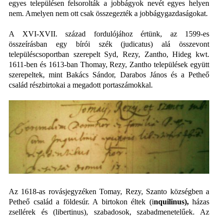
egyes településen felsorolták a jobbágyok nevét egyes helyen
nem. Amelyen nem ott csak összegezték a jobbágygazdaságokat.
A XVI-XVII. század fordulójához értünk, az 1599-es
összeírásban
egy bírói szék (
judicatus
) alá összevont
településcsoportban szerepelt Syd, Rezy, Zantho, Hideg kwt.
1611-ben és 1613-ban Thomay, Rezy, Zantho települések együtt
szerepeltek, mint Bakács Sándor, Darabos János és a Petheő
család részbirtokai a megadott portaszámokkal.
Az 1618-as rovásjegyzéken Tomay, Rezy, Szanto községben a
Petheő család a földesúr. A birtokon éltek (i
nquilinus),
házas
zsellérek és
(
libertinus), szabadosok
, szabadmenetelűek. Az