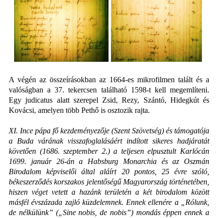
A végén az összeírásokban az 1664-es mikrofilmen talált és a
valóságban a 37. tekercsen található 1598-t kell megemlíteni.
Egy judicatus alatt szerepel Zsid, Rezy, Szántó, Hidegkút és
Kovácsi, amelyen több Pethő is osztozik rajta.
XI. Ince pápa fő kezdeményezője (Szent Szövetség) és támogatója
a Buda várának visszafoglalásáért indított sikeres hadjáratát
követően (1686. szeptember 2.) a teljesen elpusztult Karlócán
1699. január 26-án a Habsburg Monarchia és az Oszmán
Birodalom képviselői által aláírt 20 pontos, 25 évre szóló,
békeszerződés korszakos jelentőségű Magyarország történetében,
hiszen véget vetett a hazánk területén a két birodalom között
másfél évszázada zajló küzdelemnek. Ennek ellenére a „
Rólunk,
de nélkülünk”
(„Sine nobis, de nobis”)
mondás éppen ennek a