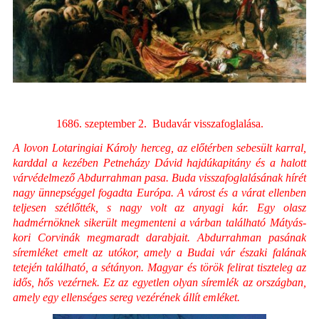
1686. szeptember 2.
Budavár visszafoglalása.
A lovon Lotaringiai Károly herceg, az előtérben sebesült karral,
karddal a kezében Petneházy Dávid hajdúkapitány és a halott
várvédelmező Abdurrahman pasa.
Buda visszafoglalásának hírét
nagy ünnepséggel fogadta Európa. A várost és a várat ellenben
teljesen szétlőtték, s nagy volt az anyagi kár. Egy olasz
hadmérnöknek sikerült megmenteni a várban található Mátyás-
kori Corvinák megmaradt darabjait.
Abdurrahman pasának
síremléket emelt az utókor, amely a Budai vár északi falának
tetején található, a sétányon. Magyar és török felirat tiszteleg az
idős, hős vezérnek.
Ez az egyetlen olyan síremlék az országban,
amely egy ellenséges sereg vezérének állít emléket.