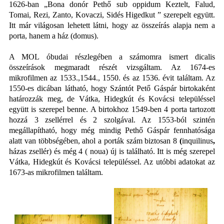
1626-ban „Bona donór Pethő sub oppidum Keztelt, Falud,
Tomai, Rezi, Zanto, Kovaczi, Sidés Higedkut ” szerepelt együtt.
Itt már világosan lehetett látni, hogy az összeírás alapja nem a
porta, hanem a ház (domus).
A MOL óbudai részlegében a számomra ismert dicalis
összeírások megmaradt részét vizsgáltam. Az 1674-es
mikrofilmen az 1533.,1544., 1550. és az 1536. évit találtam. Az
1550-es dicában látható, hogy Szántót Pető Gáspár birtokaként
határozzák meg, de Vátka, Hidegkút és Kovácsi településsel
együtt is szerepel benne. A birtokhoz 1549-ben 4 porta tartozott
hozzá 3 zsellérrel és 2 szolgával. Az 1553-ból szintén
megállapítható, hogy még mindig Pethő Gáspár fennhatósága
alatt van többségében, ahol a porták szám biztosan 8
(
inquilinus
,
házas zsellér) és még 4 ( noua) új is található. Itt is még szerepel
Vátka, Hidegkút és Kovácsi településsel. Az utóbbi adatokat az
1673-as mikrofilmen találtam.