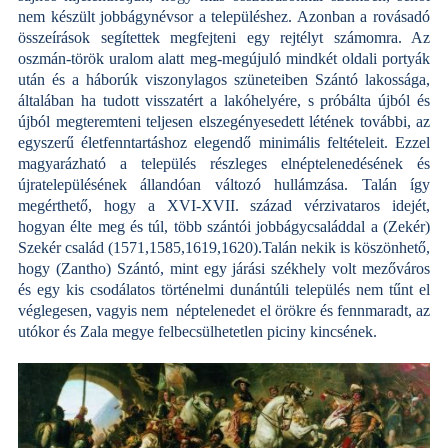
nem készült jobbágynévsor a településhez. Azonban a rovásadó
összeírások segítettek megfejteni egy rejtélyt számomra. Az
oszmán-török uralom alatt meg-megújuló mindkét oldali portyák
után és a háborúk viszonylagos szüneteiben Szántó lakossága,
általában ha tudott visszatért a lakóhelyére, s próbálta újból és
újból megteremteni teljesen elszegényesedett létének további, az
egyszerű életfenntartáshoz elegendő minimális feltételeit. Ezzel
magyarázható a település részleges elnéptelenedésének és
újratelepülésének állandóan változó hullámzása. Talán így
megérthető, hogy a XVI-XVII. század vérzivataros idejét,
hogyan élte meg és túl, több szántói jobbágycsaláddal a (Zekér)
Szekér család (1571,1585,1619,1620).Talán nekik is köszönhető,
hogy (Zantho) Szántó, mint egy járási székhely volt mezőváros
és egy kis csodálatos történelmi dunántúli település nem tűnt el
véglegesen, vagyis nem
néptelenedet el örökre és fennmaradt, az
utókor és Zala megye felbecsülhetetlen piciny kincsének.